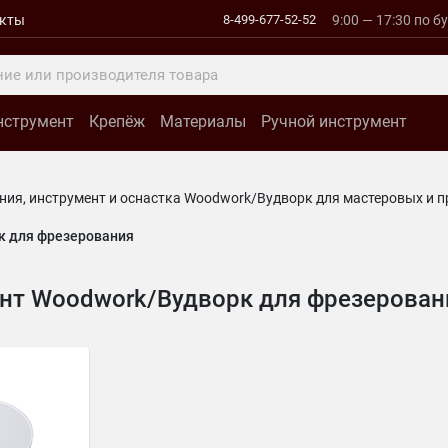
акты
8-499-677-52-52
9:00 — 17:30 по б
нструмент
Крепёж
Материалы
Ручной инструмент
ния, инструмент и оснастка Woodwork/Вудворк для мастеровых и 
к для фрезерования
нт Woodwork/Вудворк для фрезерован