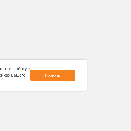
должая работу с
ройках Вашего
Принять