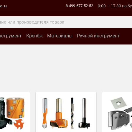
акты
8-499-677-52-52
9:00 — 17:30 по б
нструмент
Крепёж
Материалы
Ручной инструмент