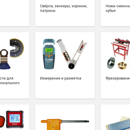
Свёрла, зенкеры, коронки,
Ножи сменны
патроны
зубья
сти для
Измерение и разметка
Фрезеровани
ионального