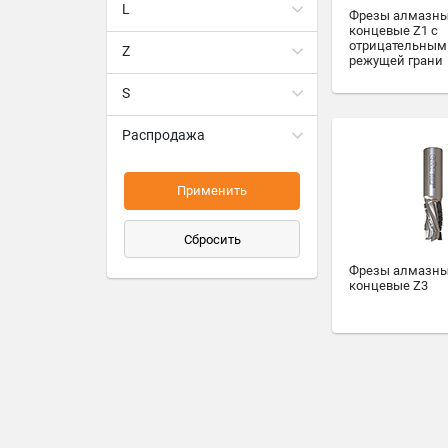
L
Фрезы алмазн
концевые Z1 с
отрицательным
Z
режущей грани
S
Распродажа
Применить
Сбросить
Фрезы алмазн
концевые Z3