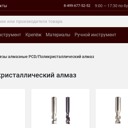
акты
8-499-677-52-52
9:00 — 17:30 по б
нструмент
Крепёж
Материалы
Ручной инструмент
езы алмазные PCD/Поликристаллический алмаз
ристаллический алмаз