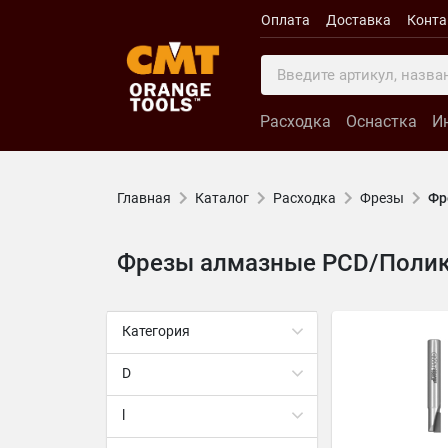
Оплата
Доставка
Конт
Расходка
Оснастка
И
Главная
Каталог
Расходка
Фрезы
Фр
Фрезы алмазные PCD/Полик
Категория
D
l