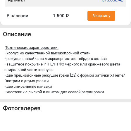
Артикул
313.050.42
В наличии
1 500 ₽
В корзину
Описание
Технические характеристики:
• корпус из качественной высокопрочной стали
• режущая напайка из микрозернистого твёрдого сплава
• защитное покрытие PTFE/ПТФЭ черного или оранжевого цвета
спиральной части корпуса
• две прецизионные режущие грани [Z2] с формой заточки XTreme/
Экстрим с двумя углами
• две спиральные канавки
• хвостовик с лыской и винтом для осевой регулировки
Фотогалерея