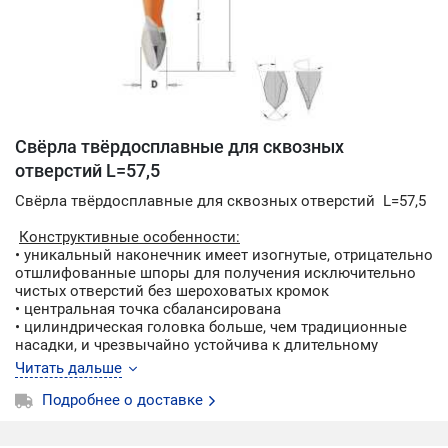
Свёрла твёрдосплавные для сквозных
отверстий L=57,5
Свёрла твёрдосплавные для сквозных отверстий L=57,5
Конструктивные особенности:
• уникальный наконечник имеет изогнутые, отрицательно
отшлифованные шпоры для получения исключительно
чистых отверстий без шероховатых кромок
• центральная точка сбалансирована
• цилиндрическая головка больше, чем традиционные
насадки, и чрезвычайно устойчива к длительному
использованию
Читать дальше
• врезная кромка проходит полностью к центру долота,
чтобы снизить сопротивление бурению и увеличить
Подробнее о доставке
скорость добычи, между заточками он держится дольше
• твердосплавная конструкция гарантирует почти