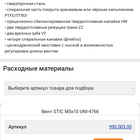
• cверхпрочная сталь
• cпиральная часть покрыта оранжевым или чёрным напылением
PTFE/ПТФЭ
• прецизионно сбалансированная твердосплавная напайка HW
• две твердосплавные режущие грани Z2
• два врезных зуба V2
• четыре спиральные канавки (флейты)
• цилиндрический хвостовик с лыской и возможностью
регулировки длины винтом
Расходные материалы
Выберите артикул товара для подбора
Винт STIC M5x10 UNI-4766
Артикул
990.003.00