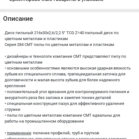
Описание
Диск пильный 216x30x2,6/2,2 5° TCG Z=40 пильный диск по
цветным металлам и пластикам
Серия 284 CMT пилы по цветным металлам и пластикам
• дизайнеры и технологи компании CMT представляют пилу по
цветным металлам
• основными особенностями являются высокая ударная вязкость
зубьев из специального сплава, трапецеидальная заточка для
долговечности и малая высота зубьев для более надежного
крепления
• положительный угол врезания для контролируемого пиления и
аккуратного реза без залома и замятия тонких деталей
• специальная конструкция пазух для эффективного удаления
стружки
• пилы по цветным металлам компании CMT идеальны для
работы на промышленном оборудовании
•
применение
: пиление профилей, труб и прутков
•
оборудование
: торцовочные станки с механическим зажимом