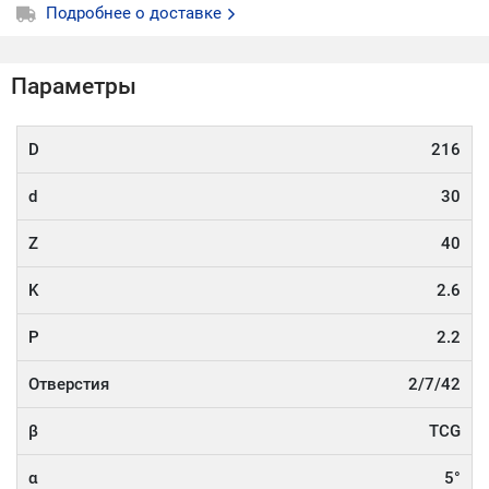
Подробнее о доставке
Параметры
D
216
d
30
Z
40
K
2.6
P
2.2
Отверстия
2/7/42
β
TCG
α
5°