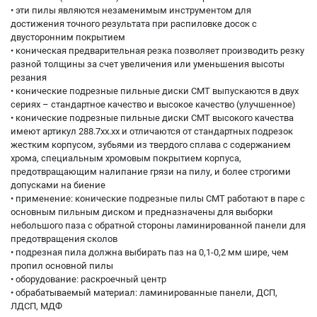
• эти пилы являются незаменимым инструментом для
достижения точного результата при распиловке досок с
двусторонним покрытием
• коническая предварительная резка позволяет производить резку
разной толщины за счет увеличения или уменьшения высоты
резания
• конические подрезные пильные диски CMT выпускаются в двух
сериях – стандартное качество и высокое качество (улучшенное)
• конические подрезные пильные диски CMT высокого качества
имеют артикул 288.7xx.xx и отличаются от стандартных подрезок
жестким корпусом, зубьями из твердого сплава с содержанием
хрома, специальным хромовым покрытием корпуса,
предотвращающим налипание грязи на пилу, и более строгими
допусками на биение
• применение: конические подрезные пилы CMT работают в паре с
основным пильным диском и предназначены для выборки
небольшого паза с обратной стороны ламинированной панели для
предотвращения сколов
• подрезная пила должна выбирать паз на 0,1-0,2 мм шире, чем
пропил основной пилы
• оборудование: раскроечный центр
• обрабатываемый материал: ламинированные панели, ДСП,
ЛДСП, МДФ