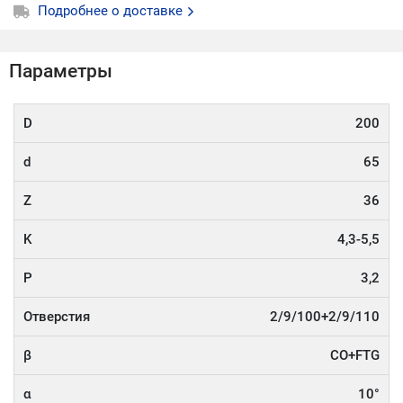
Подробнее о доставке
Параметры
D
200
d
65
Z
36
K
4,3-5,5
P
3,2
Отверстия
2/9/100+2/9/110
β
CO+FTG
α
10°