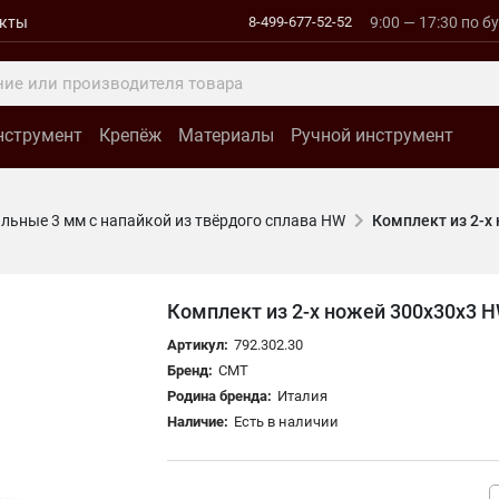
акты
8-499-677-52-52
9:00 — 17:30 по б
нструмент
Крепёж
Материалы
Ручной инструмент
льные 3 мм с напайкой из твёрдого сплава HW
Комплект из 2-х
Комплект из 2-х ножей 300x30x3 
Артикул:
792.302.30
Бренд:
CMT
Родина бренда:
Италия
Наличие:
Есть в наличии