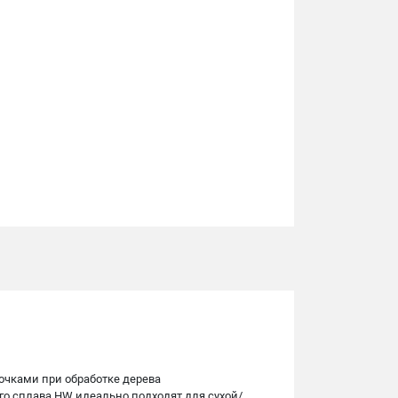
очками при обработке дерева
го сплава HW идеально подходят для сухой/