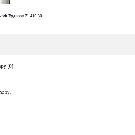
ork/Вудворк 71.410.30
ру (0)
вару.