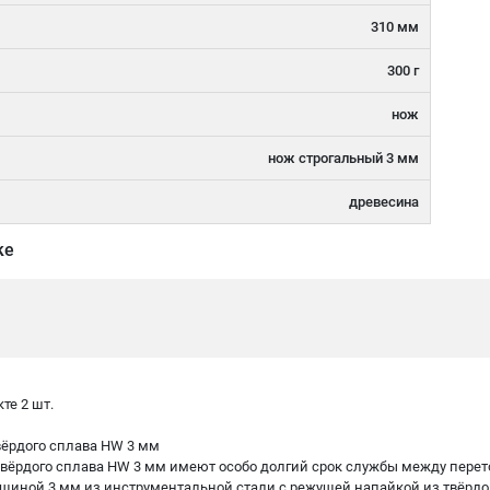
310 мм
300 г
нож
нож строгальный 3 мм
древесина
ке
те 2 шт.
вёрдого сплава HW 3 мм
твёрдого сплава HW 3 мм имеют особо долгий срок службы между перет
лщиной 3 мм из инструментальной стали с режущей напайкой из твёрдо