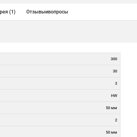
рея (1)
Отзывы
и
вопросы
300
30
3
HW
50 мм
2
50 мм