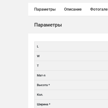
Параметры
Описание
Фотогале
Параметры
L
W
T
Мат-л
Высота *
Кол.
Ширина *