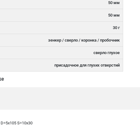
50 мм
50 мм
30 г
зенкер / сверло / коронка / пробочник
сверло глухое
присадочное для глухих отверстий
ке
 D=5x105 S=10x30