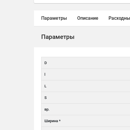
Параметры
Описание
Расходны
Параметры
D
l
L
S
вр.
Ширина *