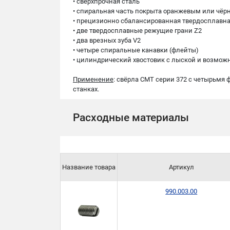
• cверхпрочная сталь
• cпиральная часть покрыта оранжевым или ч
• прецизионно сбалансированная твердосплавн
• две твердосплавные режущие грани Z2
• два врезных зуба V2
• четыре спиральные канавки (флейты)
• цилиндрический хвостовик с лыской и возмож
Применение
: свёрла СМТ серии 372 с четырьмя
станках.
Расходные материалы
Название товара
Артикул
990.003.00