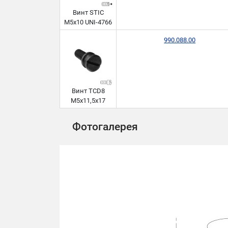
Винт STIC
M5x10 UNI-4766
990.088.00
Винт TCD8
M5x11,5x17
Фотогалерея