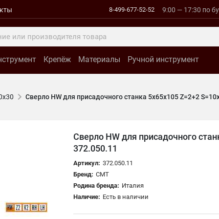
акты
8-499-677-52-52
9:00 — 17:30 по б
нструмент
Крепёж
Материалы
Ручной инструмент
0x30
Сверло HW для присадочного станка 5x65x105 Z=2+2 S=10
Сверло HW для присадочного стан
372.050.11
Артикул:
372.050.11
Бренд:
CMT
Родина бренда:
Италия
Наличие:
Есть в наличии