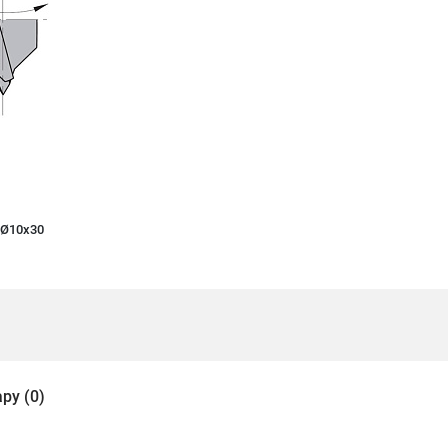
=Ø10x30
ру (0)