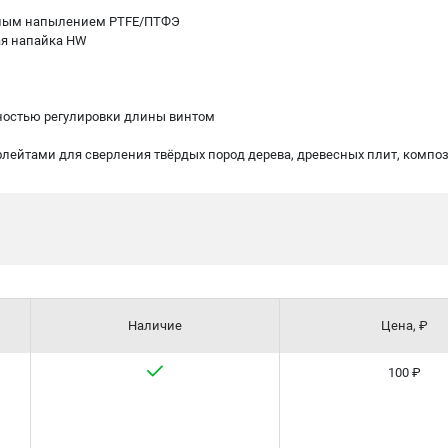
ёрным напылением PTFE/ПТФЭ
ая напайка HW
ностью регулировки длины винтом
 флейтами для сверления твёрдых пород дерева, древесных плит, комп
Наличие
Цена, ₽
100 ₽