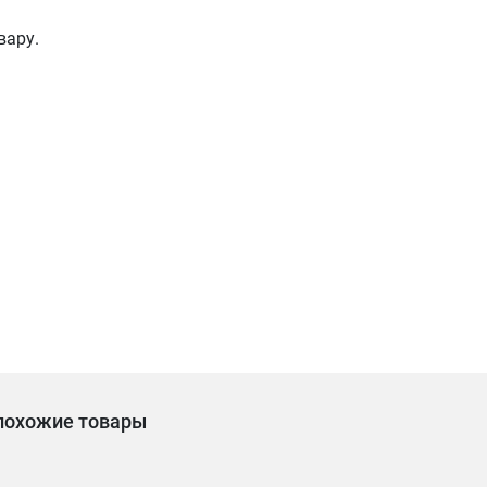
вару.
похожие товары