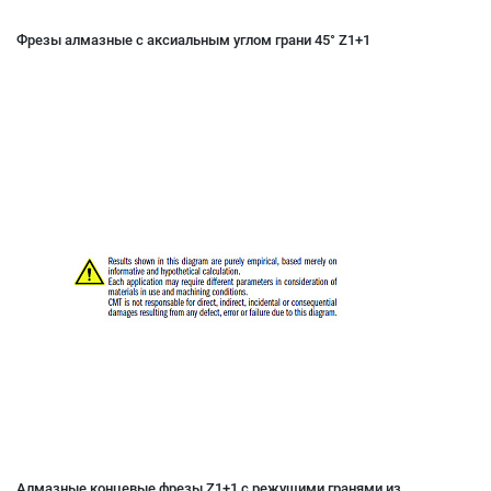
Фрезы алмазные с аксиальным углом грани 45° Z1+1
Aлмазные концевые фрезы Z1+1 с режущими гранями из