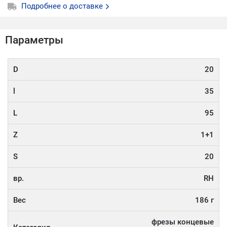
Подробнее о доставке
Параметры
D
20
l
35
L
95
Z
1+1
S
20
вр.
RH
Вес
186 г
фрезы концевые