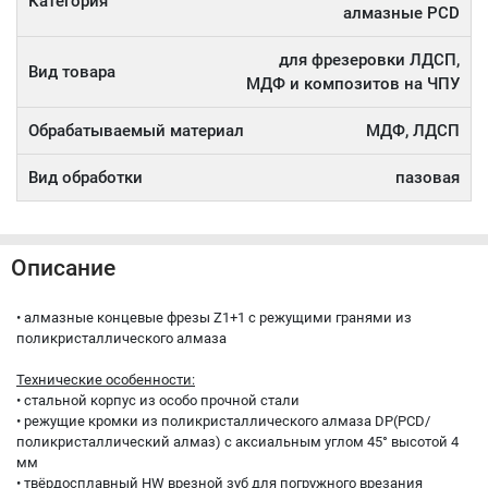
Категория
алмазные PCD
для фрезеровки ЛДСП,
Вид товара
МДФ и композитов на ЧПУ
Обрабатываемый материал
МДФ, ЛДСП
Вид обработки
пазовая
Описание
• алмазные концевые фрезы Z1+1 с режущими гранями из
поликристаллического алмаза
Технические особенности:
• стальной корпус из особо прочной стали
• режущие кромки из поликристаллического алмаза DP(PCD/
поликристаллический алмаз) с аксиальным углом 45° высотой 4
мм
• твёрдосплавный HW врезной зуб для погружного врезания