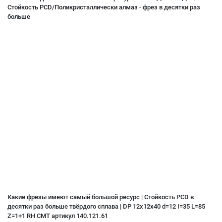
Стойкость PCD/Поликристаллически алмаз - фрез в десятки раз
больше
Какие фрезы имеют самый большой ресурс | Стойкость PCD в
десятки раз больше твёрдого сплава | DP 12x12x40 d=12 I=35 L=85
Z=1+1 RH CMT артикул 140.121.61