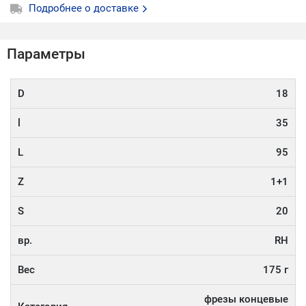
Подробнее о доставке
Параметры
D
18
l
35
L
95
Z
1+1
S
20
вр.
RH
Вес
175 г
фрезы концевые